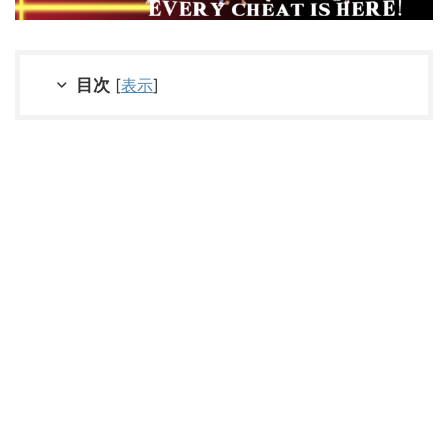
目次
[
表示
]