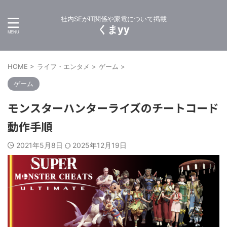
社内SEがIT関係や家電について掲載
くまyy
HOME
>
ライフ・エンタメ
>
ゲーム
>
ゲーム
モンスターハンターライズのチートコード
動作手順
2021年5月8日
2025年12月19日