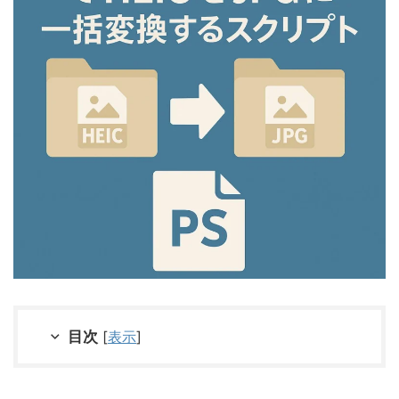
目次
[
表示
]