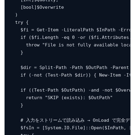
    [bool]$Overwrite

  )

  try {

    $fi = Get-Item -LiteralPath $InPath -ErrorA
    if ($fi.Length -eq 0 -or ($fi.Attributes.T
      throw "File is not fully available local
    }

    $dir = Split-Path -Path $OutPath -Parent

    if (-not (Test-Path $dir)) { New-Item -Ite
    if ((Test-Path $OutPath) -and -not $Overwri
      return "SKIP (exists): $OutPath"

    }

    # 入力をストリームで読み込み → OnLoad で完全
    $fsIn = [System.IO.File]::Open($InPath, [S