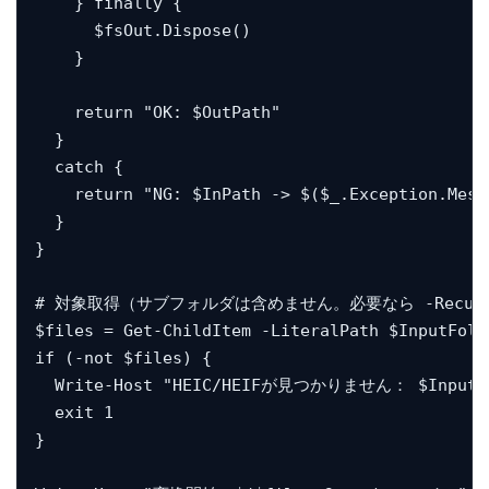
    } finally {

      $fsOut.Dispose()

    }

    return "OK: $OutPath"

  }

  catch {

    return "NG: $InPath -> $($_.Exception.Messa
  }

}

# 対象取得（サブフォルダは含めません。必要なら -Recurs
$files = Get-ChildItem -LiteralPath $InputFold
if (-not $files) {

  Write-Host "HEIC/HEIFが見つかりません： $InputFo
  exit 1

}
