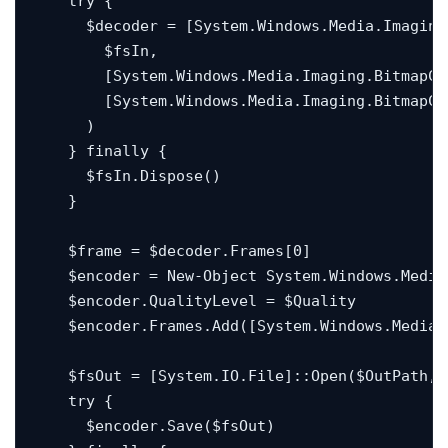
    try {

      $decoder = [System.Windows.Media.Imaging
        $fsIn,

        [System.Windows.Media.Imaging.BitmapCr
        [System.Windows.Media.Imaging.BitmapCa
      )

    } finally {

      $fsIn.Dispose()

    }

    $frame = $decoder.Frames[0]

    $encoder = New-Object System.Windows.Media
    $encoder.QualityLevel = $Quality

    $encoder.Frames.Add([System.Windows.Media.
    $fsOut = [System.IO.File]::Open($OutPath, 
    try {

      $encoder.Save($fsOut)
