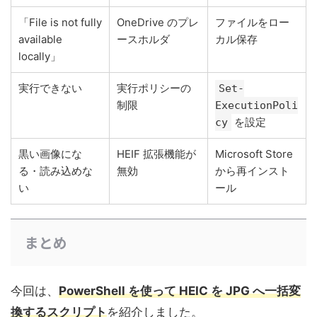
「File is not fully
OneDrive のプレ
ファイルをロー
available
ースホルダ
カル保存
locally」
実行できない
実行ポリシーの
Set-
制限
ExecutionPoli
を設定
cy
黒い画像にな
HEIF 拡張機能が
Microsoft Store
る・読み込めな
無効
から再インスト
い
ール
まとめ
今回は、
PowerShell を使って HEIC を JPG へ一括変
換するスクリプト
を紹介しました。