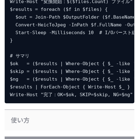
Write-Host "変換開始：$($files.Count) ファイル"

$results = foreach ($f in $files) {

  $out = Join-Path $OutputFolder ($f.BaseName +
  Convert-HeicToJpeg -InPath $f.FullName -OutP
  Start-Sleep -Milliseconds 10  # I/Oバースト
}

# サマリ

$ok   = ($results | Where-Object { $_ -like 'O
$skip = ($results | Where-Object { $_ -like 'S
$ng   = ($results | Where-Object { $_ -like 'N
$results | ForEach-Object { Write-Host $_ }

Write-Host "完了：OK=$ok, SKIP=$skip, NG=$ng"
使い方