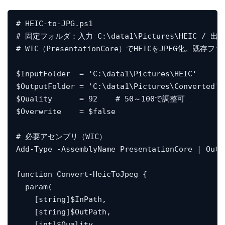
# HEIC-to-JPG.ps1

# 固定フォルダ：入力 C:\data1\Pictures\HEIC / 出力 C:
# WIC（PresentationCore）でHEICをJPEG化。既
$InputFolder  = 'C:\data1\Pictures\HEIC'

$OutputFolder = 'C:\data1\Pictures\Converted'

$Quality      = 92    # 50～100で調整可

$Overwrite    = $false

# 必要アセンブリ（WIC）

Add-Type -AssemblyName PresentationCore | Out-N
function Convert-HeicToJpeg {

  param(

    [string]$InPath,

    [string]$OutPath,

    [int]$Quality,
