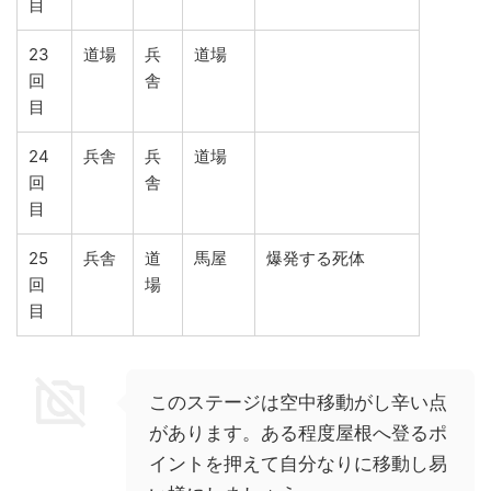
目
23
道場
兵
道場
回
舎
目
24
兵舎
兵
道場
回
舎
目
25
兵舎
道
馬屋
爆発する死体
回
場
目
このステージは空中移動がし辛い点
があります。ある程度屋根へ登るポ
イントを押えて自分なりに移動し易