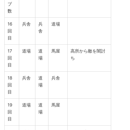
ブ
数
16
兵舎
兵
道場
回
舎
目
17
道場
道
馬屋
高所から敵を闇討
回
場
ち
目
18
兵舎
道
兵舎
回
場
目
19
道場
道
馬屋
回
場
目