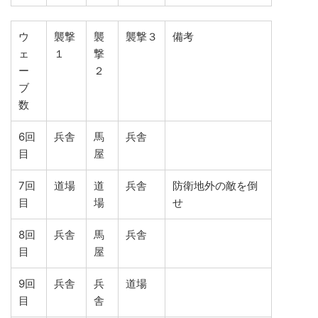
ウ
襲撃
襲
襲撃３
備考
ェ
１
撃
ー
２
ブ
数
6回
兵舎
馬
兵舎
目
屋
7回
道場
道
兵舎
防衛地外の敵を倒
目
場
せ
8回
兵舎
馬
兵舎
目
屋
9回
兵舎
兵
道場
目
舎