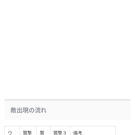
敵出現の流れ
ウ
襲撃
襲
襲撃３
備考