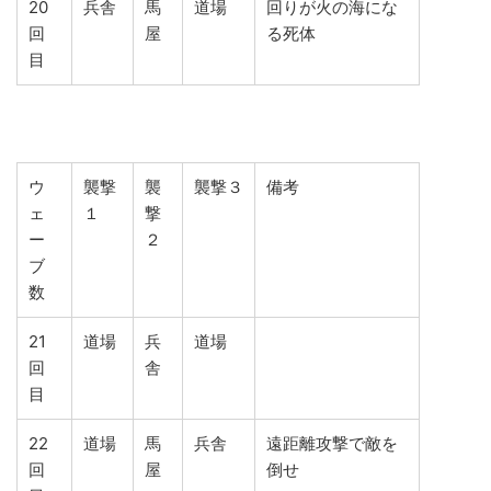
20
兵舎
馬
道場
回りが火の海にな
回
屋
る死体
目
ウ
襲撃
襲
襲撃３
備考
ェ
１
撃
ー
２
ブ
数
21
道場
兵
道場
回
舎
目
22
道場
馬
兵舎
遠距離攻撃で敵を
回
屋
倒せ