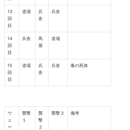
13
道場
兵
兵舎
回
舎
目
14
兵舎
馬
道場
回
屋
目
15
道場
兵
兵舎
毒の死体
回
舎
目
ウ
襲撃
襲
襲撃３
備考
ェ
１
撃
ー
２