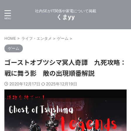
社内SEがIT関係や家電について掲載
くまyy
HOME
>
ライフ・エンタメ
>
ゲーム
>
ゲーム
ゴーストオブツシマ冥人奇譚 九死攻略：
戦に舞う影 敵の出現順番解説
2020年12月17日
2025年12月19日