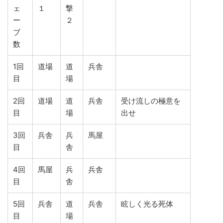
ェ
１
撃
ー
２
ブ
数
1回
道場
道
兵舎
目
場
2回
道場
道
兵舎
受け流しの極意を
目
場
出せ
3回
兵舎
兵
馬屋
目
舎
4回
馬屋
兵
兵舎
目
舎
5回
兵舎
道
兵舎
眩しく光る死体
目
場