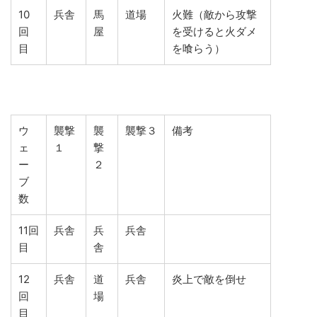
10
兵舎
馬
道場
火難（敵から攻撃
回
屋
を受けると火ダメ
目
を喰らう）
ウ
襲撃
襲
襲撃３
備考
ェ
１
撃
ー
２
ブ
数
11回
兵舎
兵
兵舎
目
舎
12
兵舎
道
兵舎
炎上で敵を倒せ
回
場
目